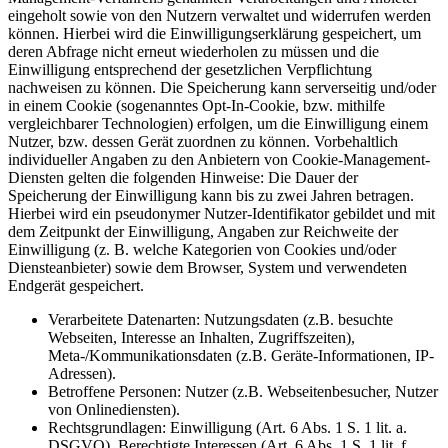
eingeholt sowie von den Nutzern verwaltet und widerrufen werden
können. Hierbei wird die Einwilligungserklärung gespeichert, um
deren Abfrage nicht erneut wiederholen zu müssen und die
Einwilligung entsprechend der gesetzlichen Verpflichtung
nachweisen zu können. Die Speicherung kann serverseitig und/oder
in einem Cookie (sogenanntes Opt-In-Cookie, bzw. mithilfe
vergleichbarer Technologien) erfolgen, um die Einwilligung einem
Nutzer, bzw. dessen Gerät zuordnen zu können. Vorbehaltlich
individueller Angaben zu den Anbietern von Cookie-Management-
Diensten gelten die folgenden Hinweise: Die Dauer der
Speicherung der Einwilligung kann bis zu zwei Jahren betragen.
Hierbei wird ein pseudonymer Nutzer-Identifikator gebildet und mit
dem Zeitpunkt der Einwilligung, Angaben zur Reichweite der
Einwilligung (z. B. welche Kategorien von Cookies und/oder
Diensteanbieter) sowie dem Browser, System und verwendeten
Endgerät gespeichert.
Verarbeitete Datenarten: Nutzungsdaten (z.B. besuchte
Webseiten, Interesse an Inhalten, Zugriffszeiten),
Meta-/Kommunikationsdaten (z.B. Geräte-Informationen, IP-
Adressen).
Betroffene Personen: Nutzer (z.B. Webseitenbesucher, Nutzer
von Onlinediensten).
Rechtsgrundlagen: Einwilligung (Art. 6 Abs. 1 S. 1 lit. a.
DSGVO), Berechtigte Interessen (Art. 6 Abs. 1 S. 1 lit. f.